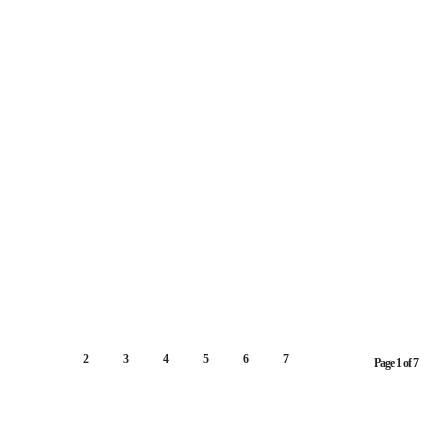
17 novembre 2020
PATXI BELTZAIZ
/
PUBLICATION
CQFD 181 – novembre 2019
29 décembre 2019
1
2
3
4
5
6
7
Page 1 of 7