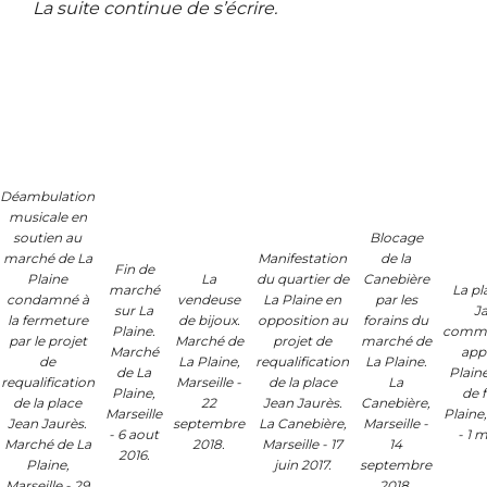
La suite continue de s’écrire.
Déambulation
musicale en
soutien au
Blocage
marché de La
Manifestation
de la
Fin de
Plaine
La
du quartier de
Canebière
marché
La pl
condamné à
vendeuse
La Plaine en
par les
sur La
J
la fermeture
de bijoux.
opposition au
forains du
Plaine.
comm
par le projet
Marché de
projet de
marché de
Marché
app
de
La Plaine,
requalification
La Plaine.
de La
Plaine
requalification
Marseille -
de la place
La
Plaine,
de f
de la place
22
Jean Jaurès.
Canebière,
Marseille
Plaine,
Jean Jaurès.
septembre
La Canebière,
Marseille -
- 6 aout
- 1 m
Marché de La
2018.
Marseille - 17
14
2016.
Plaine,
juin 2017.
septembre
Marseille - 29
2018.