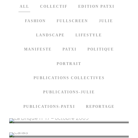
ALL
COLLECTIF
EDITION PATXI
FASHION
FULLSCREEN
JULIE
LANDSCAPE
LIFESTYLE
MANIFESTE
PATXI
POLITIQUE
PORTRAIT
PUBLICATIONS COLLECTIVES
PUBLICATIONS-JULIE
PUBLICATIONS-PATXI
REPORTAGE
La Brique n°17 – octobre 2009
Calais
Les sisyphes de l'exil
Nicaragua